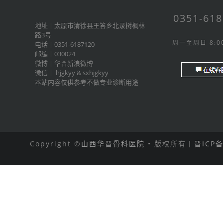
0351-61
地址丨太原市清徐县王答乡北录树枫林
路3号
周一至周日 8:00
电话丨0351-6187120
邮编丨030024
微博丨
华晋新浪微博
微信丨
hjgkyy
&
sxhjgkyy
本站内容仅供参考不做专业诊断用途
Copyright ©
山西华晋骨科医院
• 版权所有丨
晋ICP备