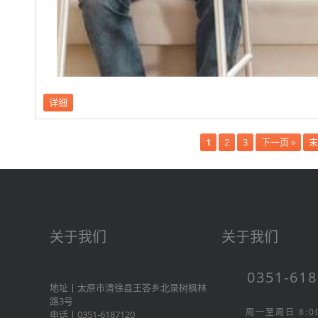
详细
1
2
3
下一页 »
末
关于我们
关于我们
0351-61
地址丨太原市清徐县王答乡北录树枫林
路3号
周一至周日 8:00
电话丨0351-6187120