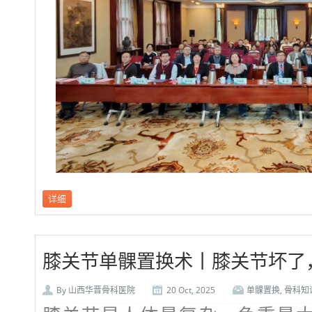
详细
膝关节单髁置换术丨膝关节坏了
By
山西华晋骨科医院
20 Oct, 2025
单髁置换
,
骨科知