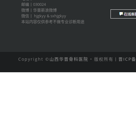
邮编丨030024
微博丨
华晋新浪微博
微信丨
hjgkyy
&
sxhjgkyy
本站内容仅供参考不做专业诊断用途
Copyright ©
山西华晋骨科医院
• 版权所有丨
晋ICP备