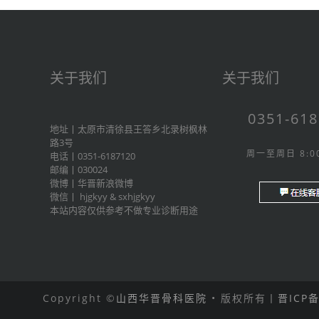
关于我们
关于我们
0351-61
地址丨太原市清徐县王答乡北录树枫林
路3号
周一至周日 8:00
电话丨0351-6187120
邮编丨030024
微博丨
华晋新浪微博
微信丨
hjgkyy
&
sxhjgkyy
本站内容仅供参考不做专业诊断用途
Copyright ©
山西华晋骨科医院
• 版权所有丨
晋ICP备