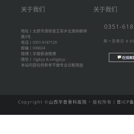
关于我们
关于我们
0351-61
地址丨太原市清徐县王答乡北录树枫林
路3号
周一至周日 8:00
电话丨0351-6187120
邮编丨030024
微博丨
华晋新浪微博
微信丨
hjgkyy
&
sxhjgkyy
本站内容仅供参考不做专业诊断用途
Copyright ©
山西华晋骨科医院
• 版权所有丨
晋ICP备