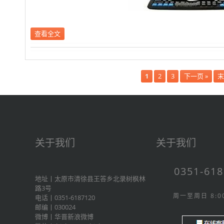
查看全文
1
2
3
下一页 »
末
关于我们
关于我们
0351-61
地址丨太原市清徐县王答乡北录树枫林
路3号
周一至周日 8:00
电话丨0351-6187120
邮编丨030024
微博丨
华晋新浪微博