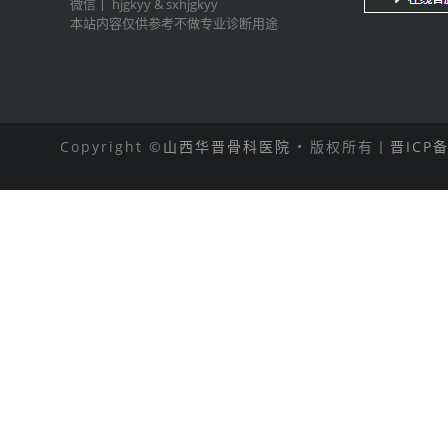
微信丨
hjgkyy
&
sxhjgkyy
本站内容仅供参考不做专业诊断用途
Copyright ©
山西华晋骨科医院
• 版权所有丨
晋ICP备