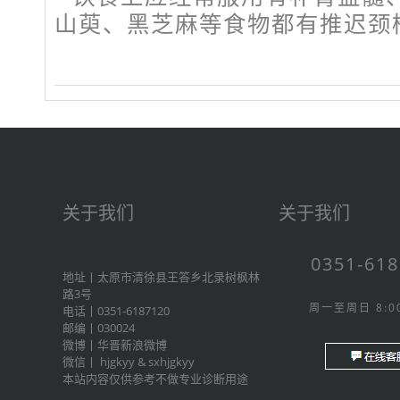
山萸、黑芝麻等食物都有推迟颈
关于我们
关于我们
0351-61
地址丨太原市清徐县王答乡北录树枫林
路3号
周一至周日 8:00
电话丨0351-6187120
邮编丨030024
微博丨
华晋新浪微博
微信丨
hjgkyy
&
sxhjgkyy
本站内容仅供参考不做专业诊断用途