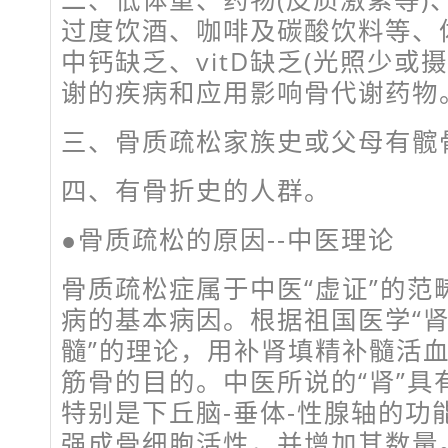
过度饮酒、咖啡及碳酸饮料等、
中钙缺乏、vitD缺乏(光照少或
谢的疾病和应用影响骨代谢药物
三、骨质疏松家族史或父母有髋
四、有骨折史的人群。
●骨质疏松的原因--中医理论
骨质疏松症属于中医“虚证”的范
病的基本病因。根据祖国医学“
髓”的理论，用补肾填精补髓活
筋骨的目的。中医所说的“肾”具
特别是下丘脑-垂体-性腺轴的功
强成骨细胞活性，并增加其数量