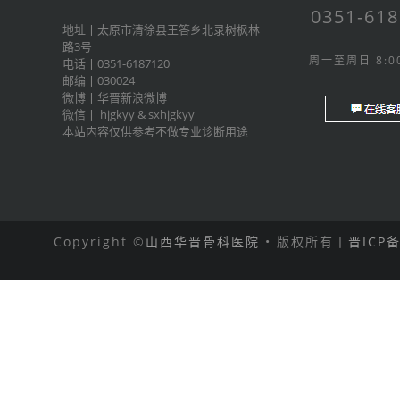
0351-61
地址丨太原市清徐县王答乡北录树枫林
路3号
周一至周日 8:00
电话丨0351-6187120
邮编丨030024
微博丨
华晋新浪微博
微信丨
hjgkyy
&
sxhjgkyy
本站内容仅供参考不做专业诊断用途
Copyright ©
山西华晋骨科医院
• 版权所有丨
晋ICP备