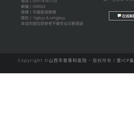
电话丨0351-6187120
邮编丨030024
微博丨
华晋新浪微博
微信丨
hjgkyy
&
sxhjgkyy
本站内容仅供参考不做专业诊断用途
Copyright ©
山西华晋骨科医院
• 版权所有丨
晋ICP备