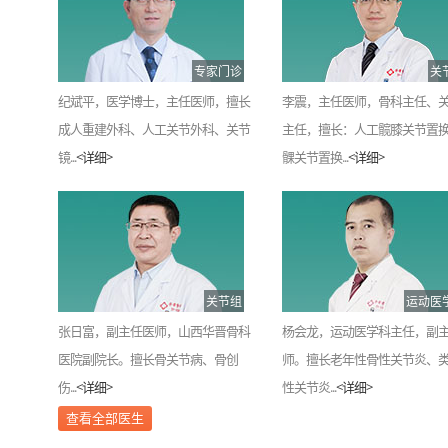
专家门诊
关
纪斌平，医学博士，主任医师，擅长
李震，主任医师，骨科主任、
成人重建外科、人工关节外科、关节
主任，擅长：人工髋膝关节置
镜...
<详细>
髁关节置换...
<详细>
关节组
运动医
张日富，副主任医师，山西华晋骨科
杨会龙，运动医学科主任，副
医院副院长。擅长骨关节病、骨创
师。擅长老年性骨性关节炎、
伤...
<详细>
性关节炎...
<详细>
查看全部医生