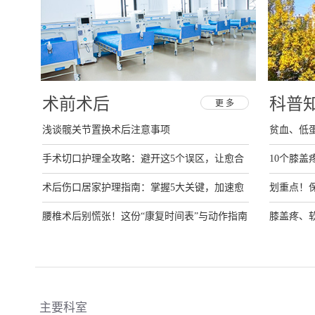
术前术后
科普
更 多
浅谈髋关节置换术后注意事项
贫血、低
手术切口护理全攻略：避开这5个误区，让愈合
10个膝盖
快人一步
术后伤口居家护理指南：掌握5大关键，加速愈
划重点！
合并避免感染
腰椎术后别慌张！这份“康复时间表”与动作指南
膝盖疼、软
请收好
主要科室