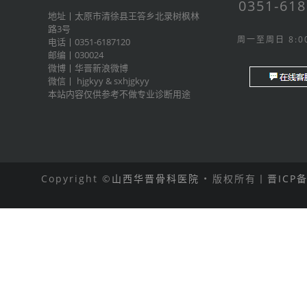
0351-61
地址丨太原市清徐县王答乡北录树枫林
路3号
周一至周日 8:00
电话丨0351-6187120
邮编丨030024
微博丨
华晋新浪微博
微信丨
hjgkyy
&
sxhjgkyy
本站内容仅供参考不做专业诊断用途
Copyright ©
山西华晋骨科医院
• 版权所有丨
晋ICP备