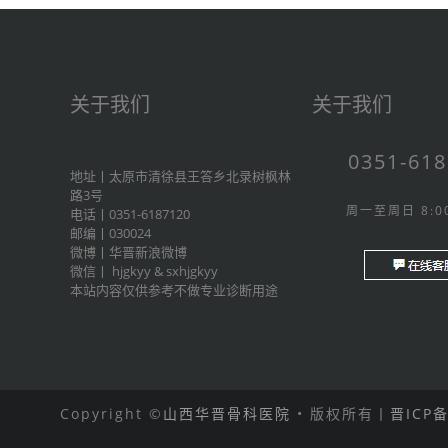
关于我们
关于我们
0351-61
地址丨太原市清徐县王答乡北录树枫林
路3号
周一至周日 8:00
电话丨0351-6187120
邮编丨030024
微博丨
华晋新浪微博
微信丨
hjgkyy
&
sxhjgkyy
本站内容仅供参考不做专业诊断用途
Copyright ©
山西华晋骨科医院
• 版权所有丨
晋ICP备