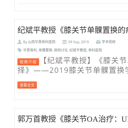
纪斌平教授《膝关节单髁置换的
By
山西华晋骨科医院
09 Sep, 2019
学术视频
华晋骨科
,
单髁置换
,
病例讨论
,
纪斌平教授
,
骨科医院
【纪斌平教授】《膝关节
视频介绍
择》——2019膝关节单髁置换
查看全文
郭万首教授《膝关节OA治疗：UKA 