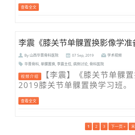
查看全文
李震《膝关节单髁置换影像学准
By
山西华晋骨科医院
07 Sep, 2019
学术视频
华晋骨科
,
单髁置换
,
李震主任
,
病例讨论
,
骨科医院
【李震】《膝关节单髁置
视频介绍
2019膝关节单髁置换学习班。
查看全文
1
2
3
下一页 »
末