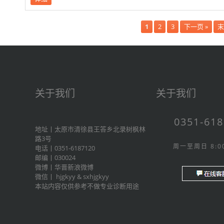
1
2
3
下一页 »
末
关于我们
关于我们
0351-61
地址丨太原市清徐县王答乡北录树枫林
路3号
周一至周日 8:00
电话丨0351-6187120
邮编丨030024
微博丨
华晋新浪微博
微信丨
hjgkyy
&
sxhjgkyy
本站内容仅供参考不做专业诊断用途