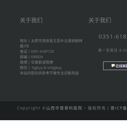
关于我们
关于我们
0351-61
地址丨太原市清徐县王答乡北录树枫林
路3号
周一至周日 8:00
电话丨0351-6187120
邮编丨030024
微博丨
华晋新浪微博
微信丨
hjgkyy
&
sxhjgkyy
本站内容仅供参考不做专业诊断用途
Copyright ©
山西华晋骨科医院
• 版权所有丨
晋ICP备