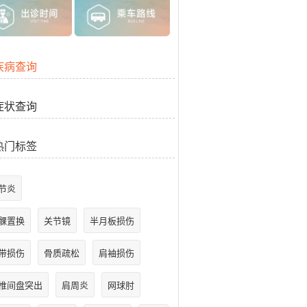
疾病查询
症状查询
热门标签
节炎
髁置换
关节镜
半月板损伤
带损伤
骨质疏松
肩袖损伤
椎间盘突出
肩周炎
网球肘