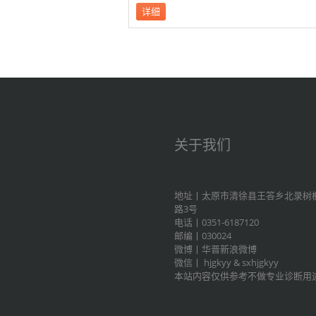
详细
关于我们
地址丨太原市清徐县王答乡北录树
路3号
电话丨0351-6187120
邮编丨030024
微博丨
华晋新浪微博
微信丨
hjgkyy
&
sxhjgkyy
本站内容仅供参考不做专业诊断用