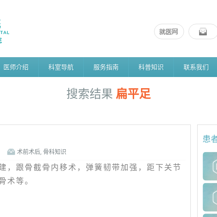
医师介绍
科室导航
服务指南
科普知识
联系我们
搜索结果
扁平足
患
术前术后
,
骨科知识
建，跟骨截骨内移术，弹簧韧带加强，距下关节
骨术等。