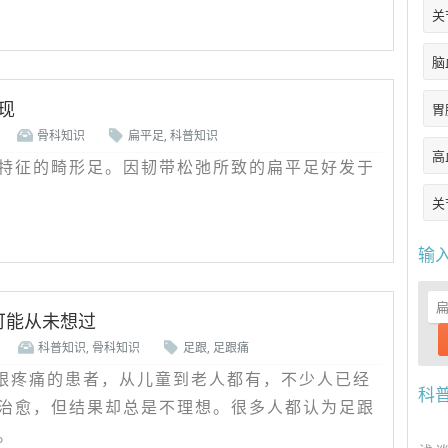
关
脑
现
胃
骨科知识
扁平足
,
科普知识
高
特征的畸形足。因韧带松弛所致的扁平足好发于
关
输
可能从未想过
科普知识
,
骨科知识
足跟
,
足跟痛
跟疼痛的患者，从儿童到老人都有，不少人已经
科
治愈，但结果却总是不理想。很多人都认为足跟
。