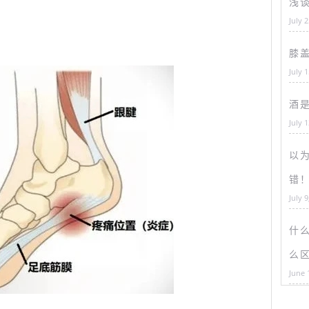
浅
July 
膝
July 
酒
July 
以为
错
July 9
什
么
June 