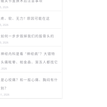
谈髋关节置换术后注意事项
25, 2026
盖疼、软、无力? 原因可能在这
15, 2026
是如何一步步毁掉我们的股骨头的
13, 2026
神经内科是看 “神经病”？大错特
！头痛眩晕、帕金森、渐冻人都找它
, 2026
么是心绞痛？和一般心痛、胸闷有什
区别？
11, 2026