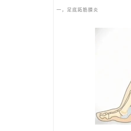
一，
足底跖筋膜炎