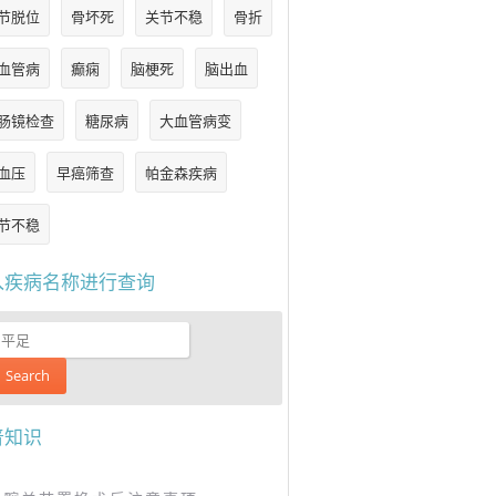
节脱位
骨坏死
关节不稳
骨折
血管病
癫痫
脑梗死
脑出血
肠镜检查
糖尿病
大血管病变
血压
早癌筛查
帕金森疾病
节不稳
入疾病名称进行查询
普知识