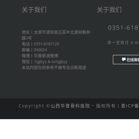
关于我们
关于我们
0351-61
地址丨太原市清徐县王答乡北录树枫林
路3号
周一至周日 8:00
电话丨0351-6187120
邮编丨030024
微博丨
华晋新浪微博
微信丨
hjgkyy
&
sxhjgkyy
本站内容仅供参考不做专业诊断用途
Copyright ©
山西华晋骨科医院
• 版权所有丨
晋ICP备