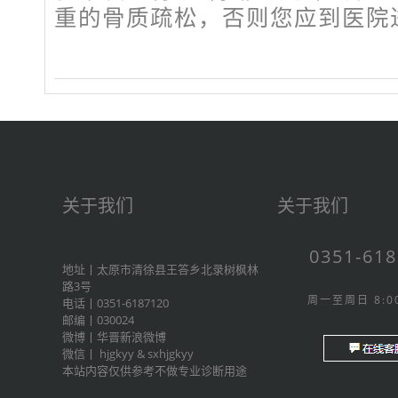
重的骨质疏松，否则您应到医院
关于我们
关于我们
0351-61
地址丨太原市清徐县王答乡北录树枫林
路3号
周一至周日 8:00
电话丨0351-6187120
邮编丨030024
微博丨
华晋新浪微博
微信丨
hjgkyy
&
sxhjgkyy
本站内容仅供参考不做专业诊断用途