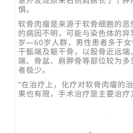
意外发现原来右侧肩膀长了个肿
惧。
软骨肉瘤是来源于软骨细胞的恶
的病因不明，可能与染色体的异
岁—60岁人群，男性患者多于
干骺端及躯干骨，以股骨近远端
端、骨盆、肩胛骨等部位较为多
者极少。
“在治疗上，化疗对软骨肉瘤的
果也有限，手术治疗是主要治疗