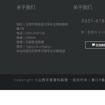
关于我们
关于我们
0351-61
地址丨太原市清徐县王答乡北录树枫林
路3号
周一至周日 8:00
电话丨0351-6187120
邮编丨030024
微博丨
华晋新浪微博
微信丨
hjgkyy
&
sxhjgkyy
本站内容仅供参考不做专业诊断用途
Copyright ©
山西华晋骨科医院
• 版权所有丨
晋ICP备