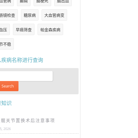
血管病
癫痫
脑梗死
脑出血
肠镜检查
糖尿病
大血管病变
血压
早癌筛查
帕金森疾病
节不稳
入疾病名称进行查询
普知识
谈髋关节置换术后注意事项
25, 2026