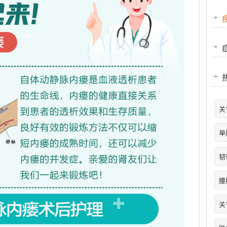
关
单
韧
腰
关