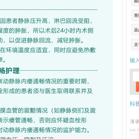
脑
胃
高
关
输
科
浅
July 