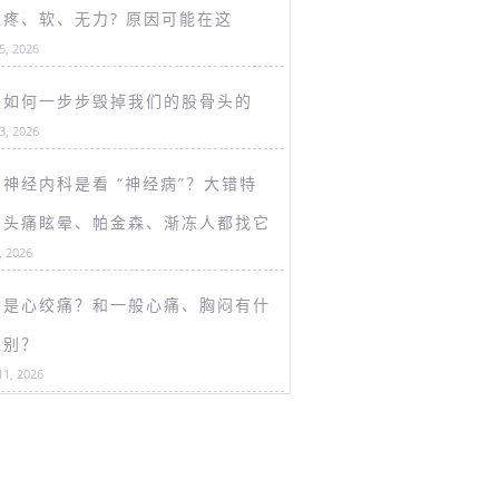
盖疼、软、无力? 原因可能在这
15, 2026
是如何一步步毁掉我们的股骨头的
13, 2026
神经内科是看 “神经病”？大错特
！头痛眩晕、帕金森、渐冻人都找它
, 2026
么是心绞痛？和一般心痛、胸闷有什
区别？
11, 2026