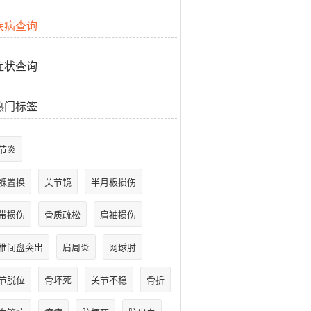
疾病查询
症状查询
热门标签
节炎
髁置换
关节镜
半月板损伤
带损伤
骨质疏松
肩袖损伤
椎间盘突出
肩周炎
网球肘
节脱位
骨坏死
关节不稳
骨折