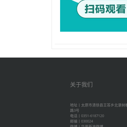
关于我们
地址丨太原市清徐县王答乡北录树
路3号
电话丨0351-6187120
邮编丨030024
微博丨
华晋新浪微博