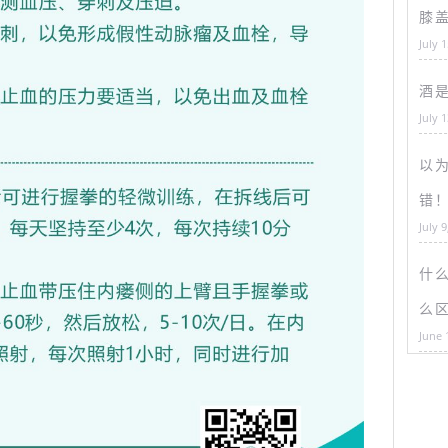
膝
July 
酒
July 
以为
错
July 9
什
么
June 