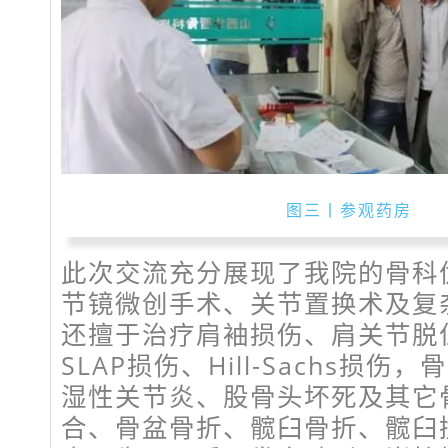
图三丨参观药房
此次交流充分展现了我院的骨科
节镜微创手术、关节置换术及复
还擅于治疗肩袖损伤、肩关节脱位、
SLAP损伤、Hill-Sachs损
湿性关节炎、股骨头坏死及其它
合、骨盆骨折、髋臼骨折、髋臼