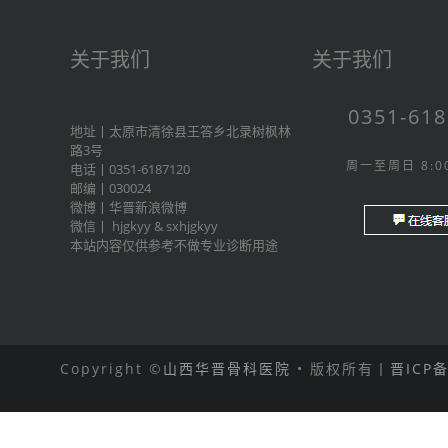
关于我们
关于我们
0351-61
地址丨太原市清徐县王答乡北录树枫林
路3号
周一至周日 8:00
电话丨0351-6187120
邮编丨030024
微博丨
华晋新浪微博
微信丨
hjgkyy
&
sxhjgkyy
本站内容仅供参考不做专业诊断用途
Copyright ©
山西华晋骨科医院
• 版权所有丨
晋ICP备