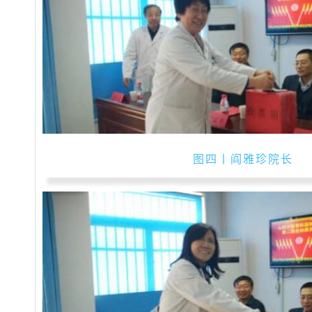
图四丨阎雅珍院长