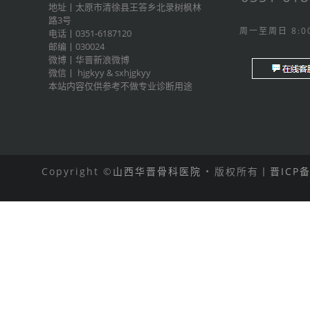
地址丨太原市清徐县王答乡北录树枫林
路3号
周一至周日 8:00
电话丨0351-6187120
邮编丨030024
微博丨
华晋新浪微博
微信丨
hjgkyy
&
sxhjgkyy
本站内容仅供参考不做专业诊断用途
Copyright ©
山西华晋骨科医院
• 版权所有丨
晋ICP备