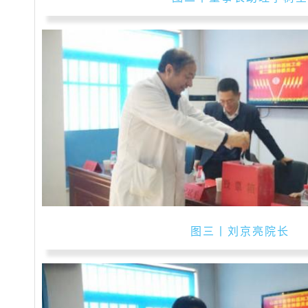
图三丨刘京亮院长