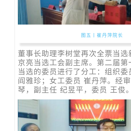
图五丨崔丹萍院长
董事长助理李树堂再次全票当选
京亮当选工会副主席。第二届第
当选的委员进行了分工：组织委
阎雅珍；女工委员 崔丹萍。经审
琴，副主任 纪昱平，委员 王俊