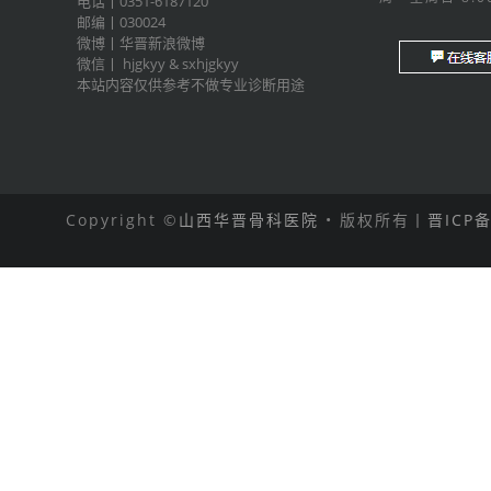
电话丨0351-6187120
邮编丨030024
微博丨
华晋新浪微博
微信丨
hjgkyy
&
sxhjgkyy
本站内容仅供参考不做专业诊断用途
Copyright ©
山西华晋骨科医院
• 版权所有丨
晋ICP备