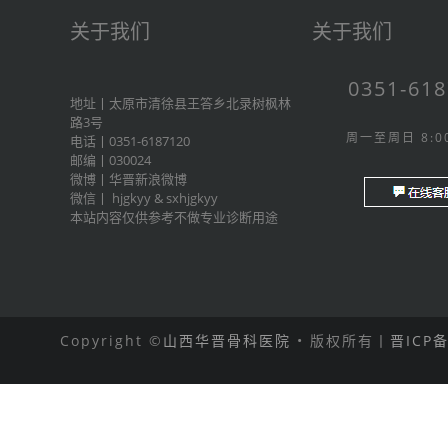
关于我们
关于我们
0351-61
地址丨太原市清徐县王答乡北录树枫林
路3号
周一至周日 8:00
电话丨0351-6187120
邮编丨030024
微博丨
华晋新浪微博
微信丨
hjgkyy
&
sxhjgkyy
本站内容仅供参考不做专业诊断用途
Copyright ©
山西华晋骨科医院
• 版权所有丨
晋ICP备