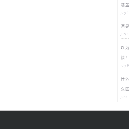
膝
July 
酒
July 
以为
错
July 9
什
么
June 