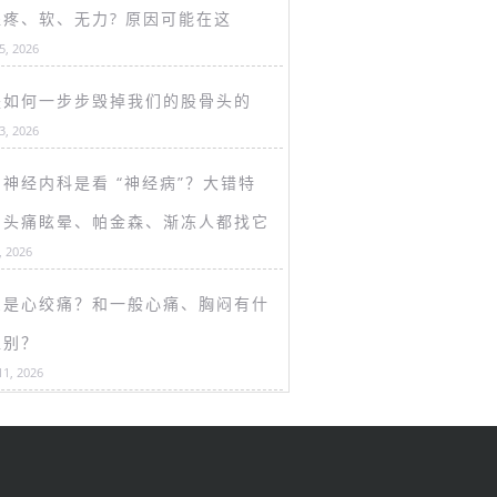
盖疼、软、无力? 原因可能在这
15, 2026
是如何一步步毁掉我们的股骨头的
13, 2026
神经内科是看 “神经病”？大错特
！头痛眩晕、帕金森、渐冻人都找它
, 2026
么是心绞痛？和一般心痛、胸闷有什
区别？
11, 2026