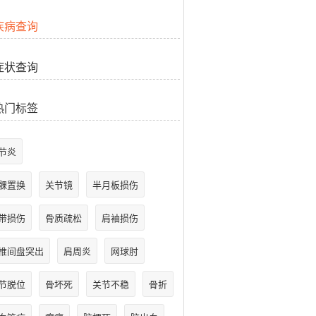
疾病查询
症状查询
热门标签
节炎
髁置换
关节镜
半月板损伤
带损伤
骨质疏松
肩袖损伤
椎间盘突出
肩周炎
网球肘
节脱位
骨坏死
关节不稳
骨折