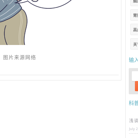
脑
胃
高
关
图片来源网络
输
科
浅
July 