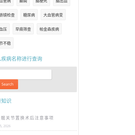
血管病
癫痫
脑梗死
脑出血
肠镜检查
糖尿病
大血管病变
血压
早癌筛查
帕金森疾病
节不稳
入疾病名称进行查询
普知识
谈髋关节置换术后注意事项
25, 2026