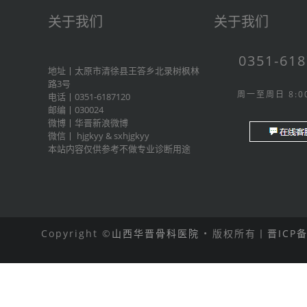
关于我们
关于我们
0351-61
地址丨太原市清徐县王答乡北录树枫林
路3号
周一至周日 8:00
电话丨0351-6187120
邮编丨030024
微博丨
华晋新浪微博
微信丨
hjgkyy
&
sxhjgkyy
本站内容仅供参考不做专业诊断用途
Copyright ©
山西华晋骨科医院
• 版权所有丨
晋ICP备