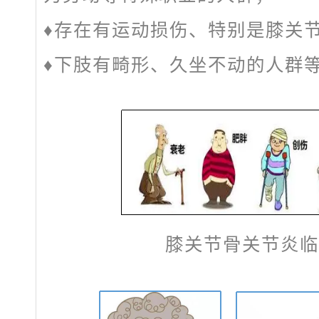
♦存在有运动损伤、特别是膝关
♦下肢有畸形、久坐不动的人群
膝关节骨关节炎临