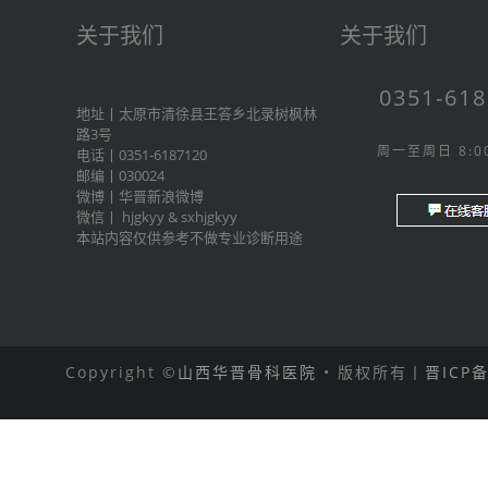
关于我们
关于我们
0351-61
地址丨太原市清徐县王答乡北录树枫林
路3号
周一至周日 8:00
电话丨0351-6187120
邮编丨030024
微博丨
华晋新浪微博
微信丨
hjgkyy
&
sxhjgkyy
本站内容仅供参考不做专业诊断用途
Copyright ©
山西华晋骨科医院
• 版权所有丨
晋ICP备