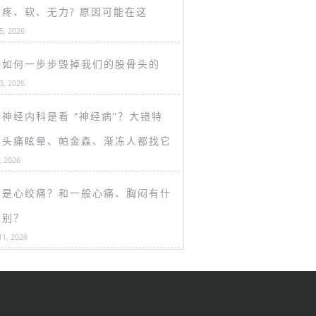
盖疼、软、无力? 原因可能在这
15, 2026
是如何一步步毁掉我们的股骨头的
13, 2026
神经内科是看 “神经病”？大错特
！头痛眩晕、帕金森、渐冻人都找它
, 2026
么是心绞痛？和一般心痛、胸闷有什
区别？
11, 2026