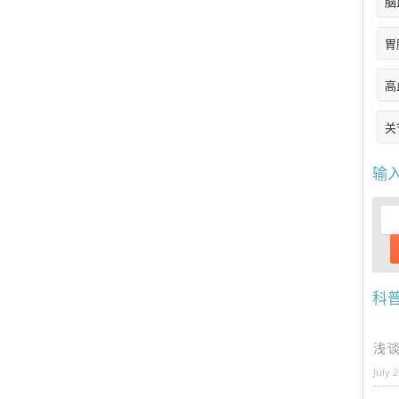
脑
胃
高
关
输
科
浅
July 