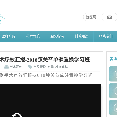
医师介绍
科室导航
服务指南
科普知识
联系我们
术疗效汇报-2018膝关节单髁置换学习班
患
学术视频
单髁置换
,
智勇
,
椎间孔镜
例手术疗效汇报-2018膝关节单髁置换学习班