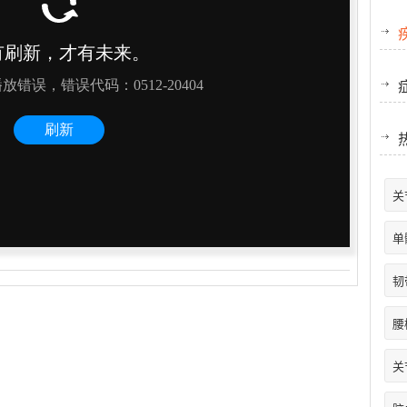
关
单
韧
腰
关