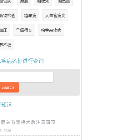
血管病
癫痫
脑梗死
脑出血
肠镜检查
糖尿病
大血管病变
血压
早癌筛查
帕金森疾病
节不稳
入疾病名称进行查询
普知识
谈髋关节置换术后注意事项
25, 2026