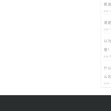
膝
July 
酒
July 
以为
错
July 9
什
么
June 