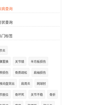
疾病查询
症状查询
热门标签
节炎
髁置换
关节镜
半月板损伤
带损伤
骨质疏松
肩袖损伤
椎间盘突出
肩周炎
网球肘
节脱位
骨坏死
关节不稳
骨折