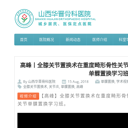
首页
医院概况
新闻动态
医师介绍
科室
高峰丨全膝关节置换术在重度畸形骨性关节炎
单髁置换学习
By
山西华晋骨科医院
15 Aug, 2018
单髁置换
,
学术视
全膝关节置换术
,
关节炎
,
单髁置换
,
高峰
【高峰】全膝关节置换术在重度畸形骨性
视频介绍
关节单髁置换学习班。