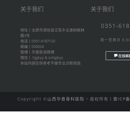
关于我们
关于我们
0351-61
地址丨太原市清徐县王答乡北录树枫林
路3号
周一至周日 8:00
电话丨0351-6187120
邮编丨030024
微博丨
华晋新浪微博
微信丨
hjgkyy
&
sxhjgkyy
本站内容仅供参考不做专业诊断用途
Copyright ©
山西华晋骨科医院
• 版权所有丨
晋ICP备