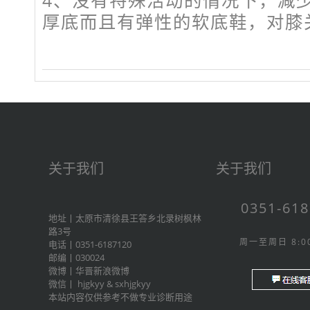
4、没有特殊活动的情况下，减
厚底而且有弹性的软底鞋，对膝
关于我们
关于我们
0351-61
地址丨太原市清徐县王答乡北录树枫林
路3号
周一至周日 8:00
电话丨0351-6187120
邮编丨030024
微博丨
华晋新浪微博
微信丨
hjgkyy
&
sxhjgkyy
本站内容仅供参考不做专业诊断用途