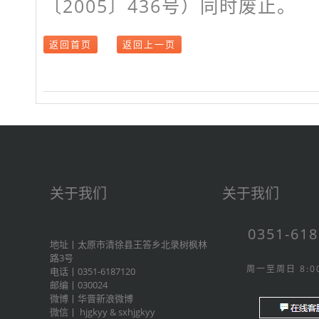
〔2005〕436号）同时废止。
返回首页
返回上一页
关于我们
关于我们
0351-61
地址丨太原市清徐县王答乡北录树枫林
路3号
周一至周日 8:00
电话丨0351-6187120
邮编丨030024
微博丨
华晋新浪微博
微信丨
hjgkyy
&
sxhjgkyy