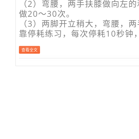
（2）弯腰，两手扶膝做向左的
做20～30次。
（3）两脚开立稍大，弯腰，两
靠停耗练习，每次停耗10秒钟，
查看全文