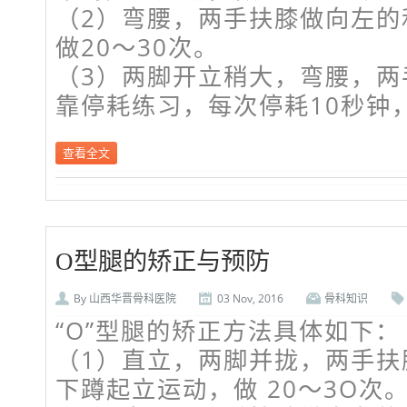
（2）弯腰，两手扶膝做向左的
做20～30次。
（3）两脚开立稍大，弯腰，两
靠停耗练习，每次停耗10秒钟，
查看全文
O型腿的矫正与预防
By
山西华晋骨科医院
03 Nov, 2016
骨科知识
“O”型腿的矫正方法具体如下：
（1）直立，两脚并拢，两手扶
下蹲起立运动，做 20～3O次