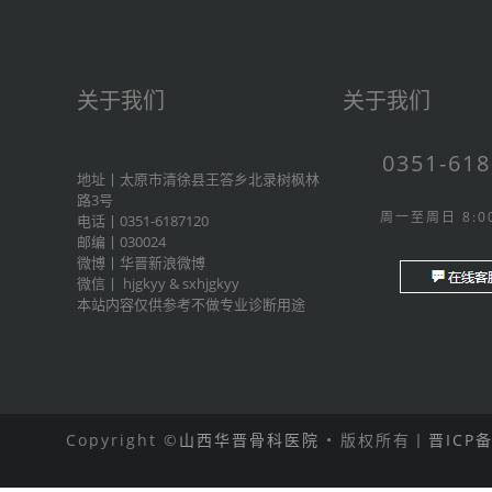
关于我们
关于我们
0351-61
地址丨太原市清徐县王答乡北录树枫林
路3号
周一至周日 8:00
电话丨0351-6187120
邮编丨030024
微博丨
华晋新浪微博
微信丨
hjgkyy
&
sxhjgkyy
本站内容仅供参考不做专业诊断用途
Copyright ©
山西华晋骨科医院
• 版权所有丨
晋ICP备