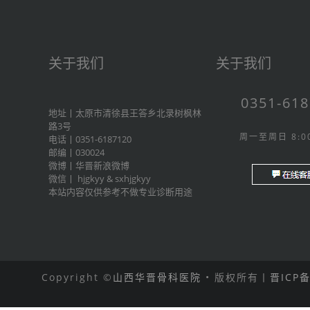
关于我们
关于我们
0351-61
地址丨太原市清徐县王答乡北录树枫林
路3号
周一至周日 8:00
电话丨0351-6187120
邮编丨030024
微博丨
华晋新浪微博
微信丨
hjgkyy
&
sxhjgkyy
本站内容仅供参考不做专业诊断用途
Copyright ©
山西华晋骨科医院
• 版权所有丨
晋ICP备