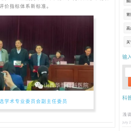
脑
评价指标体系新标准。
胃
高
关
输
科
选学术专业委员会副主任委员
浅
July 