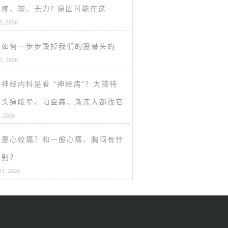
盖疼、软、无力? 原因可能在这
15, 2026
是如何一步步毁掉我们的股骨头的
13, 2026
神经内科是看 “神经病”？大错特
！头痛眩晕、帕金森、渐冻人都找它
, 2026
么是心绞痛？和一般心痛、胸闷有什
区别？
11, 2026