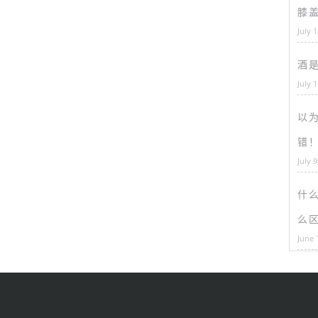
膝
July 
酒
July 
以为
错
July 9
什
么
June 