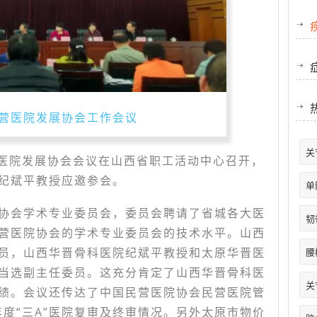
营医院发展协会工作会议
关
民营医院发展协会会议在山西省职工活动中心召开，
纪斌平教授应邀参会。
单
协会学术专业委员会，委员会聘请了省城各大医
韧
营医院协会的学术专业委员会的技术水平。山西
员，山西华晋骨科医院纪斌平教授和太原华晋医
腰
当选副主任委员。这充分肯定了山西华晋骨科医
关
绩。会议还传达了中国民营医院协会民营医院管
年度“三A”医院复审及终审情况。另外太原市物价