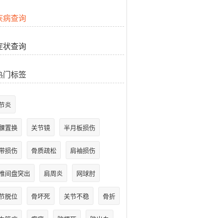
疾病查询
症状查询
热门标签
节炎
髁置换
关节镜
半月板损伤
带损伤
骨质疏松
肩袖损伤
椎间盘突出
肩周炎
网球肘
节脱位
骨坏死
关节不稳
骨折