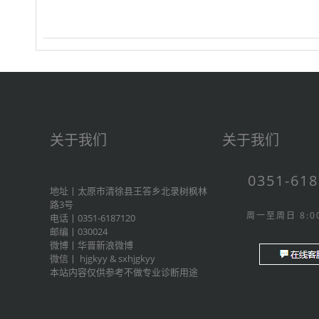
关于我们
关于我们
0351-61
地址丨太原市清徐县王答乡北录树枫林
路3号
周一至周日 8:00
电话丨0351-6187120
邮编丨030024
微博丨
华晋新浪微博
微信丨
hjgkyy
&
sxhjgkyy
本站内容仅供参考不做专业诊断用途