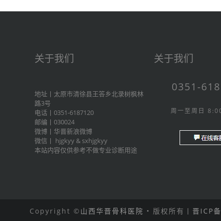
关于我们
关于我们
0351-61
地址丨太原市清徐县王答乡北录树枫林
路3号
周一至周日 8:00
电话丨0351-6187120
邮编丨030024
微博丨
华晋新浪微博
微信丨
hjgkyy
&
sxhjgkyy
本站内容仅供参考不做专业诊断用途
Copyright ©
山西华晋骨科医院
• 版权所有丨
晋ICP备