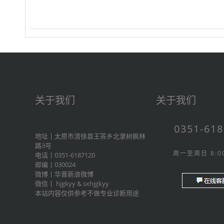
关于我们
关于我们
0351-61
地址丨太原市清徐县王答乡北录树枫林
路3号
周一至周日 8:00
电话丨0351-6187120
邮编丨030024
微博丨
华晋新浪微博
微信丨
hjgkyy
&
sxhjgkyy
本站内容仅供参考不做专业诊断用途