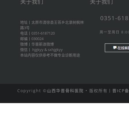
关于我们
关于我们
0351-61
地址丨太原市清徐县王答乡北录树枫林
路3号
周一至周日 8:00
电话丨0351-6187120
邮编丨030024
微博丨
华晋新浪微博
微信丨
hjgkyy
&
sxhjgkyy
本站内容仅供参考不做专业诊断用途
Copyright ©
山西华晋骨科医院
• 版权所有丨
晋ICP备