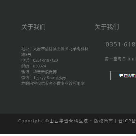
关于我们
关于我们
0351-61
地址丨太原市清徐县王答乡北录树枫林
路3号
周一至周日 8:00
电话丨0351-6187120
邮编丨030024
微博丨
华晋新浪微博
微信丨
hjgkyy
&
sxhjgkyy
本站内容仅供参考不做专业诊断用途
Copyright ©
山西华晋骨科医院
• 版权所有丨
晋ICP备