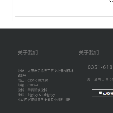
关于我们
关于我们
0351-61
地址丨太原市清徐县王答乡北录树枫林
路3号
周一至周日 8:00
电话丨0351-6187120
邮编丨030024
微博丨
华晋新浪微博
微信丨
hjgkyy
&
sxhjgkyy
本站内容仅供参考不做专业诊断用途