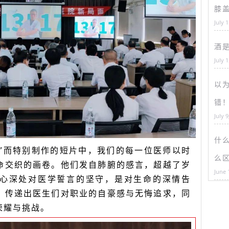
膝
July 
酒
July 
以为
错
July 9
什
节”而特别制作的短片中，我们的每一位医师以时
么
命交织的画卷。他们发自肺腑的感言，超越了岁
June 
心深处对医学誓言的坚守，是对生命的深情告
，传递出医生们对职业的自豪感与无悔追求，同
荣耀与挑战。