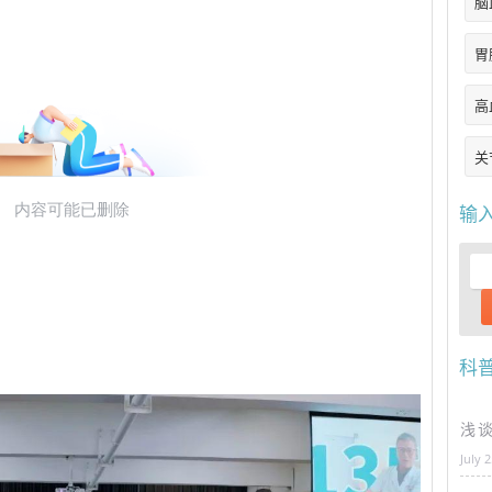
脑
胃
高
关
输
科
浅
July 