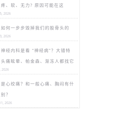
盖疼、软、无力? 原因可能在这
15, 2026
是如何一步步毁掉我们的股骨头的
13, 2026
神经内科是看 “神经病”？大错特
！头痛眩晕、帕金森、渐冻人都找它
, 2026
么是心绞痛？和一般心痛、胸闷有什
区别？
11, 2026