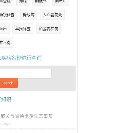
血管病
癫痫
脑梗死
脑出血
肠镜检查
糖尿病
大血管病变
血压
早癌筛查
帕金森疾病
节不稳
入疾病名称进行查询
普知识
谈髋关节置换术后注意事项
25, 2026