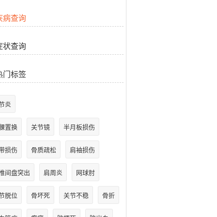
疾病查询
症状查询
热门标签
节炎
髁置换
关节镜
半月板损伤
带损伤
骨质疏松
肩袖损伤
椎间盘突出
肩周炎
网球肘
节脱位
骨坏死
关节不稳
骨折