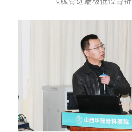
《肱骨远端极低位骨折