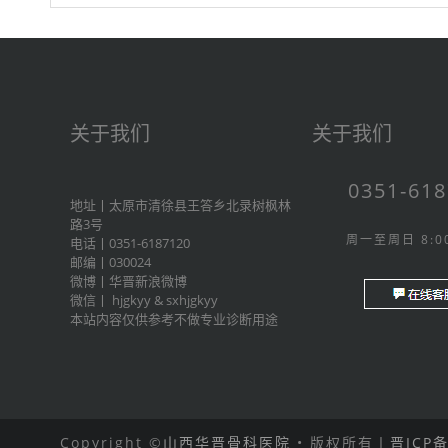
关于我们
关于我们
0351-61
地址丨太原市清徐县王答乡北录树枫林
路3号
周一至周日 8:00
电话丨0351-6187120
邮编丨030024
微博丨
华晋新浪微博
微信丨
hjgkyy
&
sxhjgkyy
本站内容仅供参考不做专业诊断用途
Copyright ©
山西华晋骨科医院
• 版权所有丨
晋ICP备