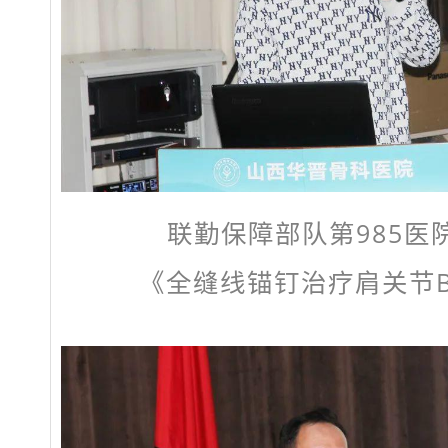
联勤保障部队第985医
《全缝线锚钉治疗肩关节Ba