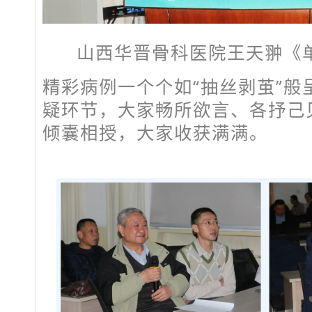
山西华晋骨科医院王天翀《
精彩病例一个个如“抽丝剥茧”般
疑环节，大家畅所欲言、各抒己
倾囊相授，大家收获满满。