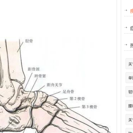
关
单
韧
腰
关