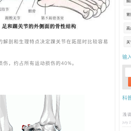
脑
胃
高
的解剖和生理特点决定踝关节在跖屈时比较容易
关
输
损伤，约占所有运动损伤的40%。
科
浅
July 