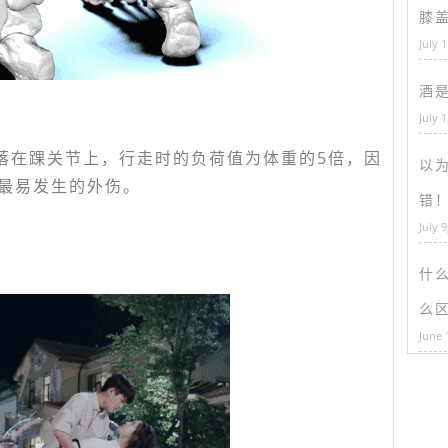
膝
July 
酒
July 
落在踝关节上，行走时的负荷值为体重的5倍，因
以为
最易发生的外伤。
错
July 9
什
么
June 