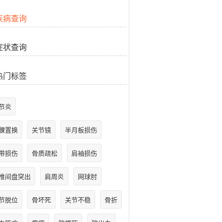
疾病查询
症状查询
热门标签
节炎
髁置换
关节镜
半月板损伤
带损伤
骨质疏松
肩袖损伤
椎间盘突出
肩周炎
网球肘
节脱位
骨坏死
关节不稳
骨折