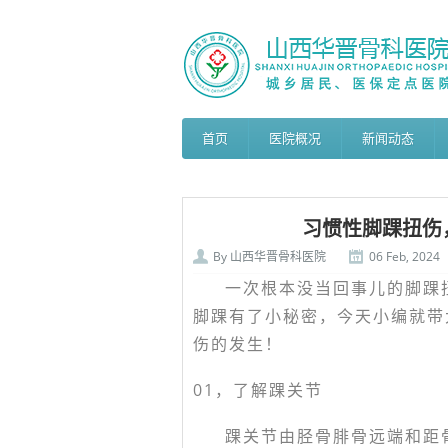
首页
医院概况
新闻动态
习惯性脚踝扭伤
By
山西华晋骨科医院
06 Feb, 2024
一次根本没当回事儿的脚踝
脚踝有了小秘密，今天小编就带
伤的发生！
01，
了解踝关节
踝关节由胫骨腓骨远端和距