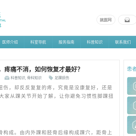
医师介绍
科室导航
服务指南
科普知识
联系我们
，疼痛不消，如何恢复才最好？
患
科普知识
,
骨科知识
足踝损伤
扭伤，却反反复复的疼，究竟是没康复好，还是
大家从踝关节开始了解，让你避免习惯性脚踝扭
骨构成。由内外踝和胫骨后缘构成踝穴，距骨上