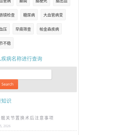
血管病
癫痫
脑梗死
脑出血
肠镜检查
糖尿病
大血管病变
血压
早癌筛查
帕金森疾病
节不稳
入疾病名称进行查询
普知识
谈髋关节置换术后注意事项
25, 2026