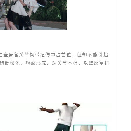
在全身各关节韧带扭伤中占首位，但却不能引起
韧带松弛、瘢痕形成、踝关节不稳，以致反复扭