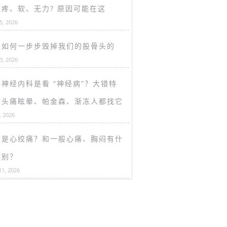
盖疼、软、无力? 原因可能在这
15, 2026
是如何一步步毁掉我们的股骨头的
13, 2026
神经内科是看 “神经病”？大错特
！头痛眩晕、帕金森、渐冻人都找它
, 2026
么是心绞痛？和一般心痛、胸闷有什
区别？
11, 2026