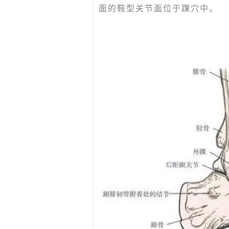
面的鞍型关节面位于踝穴中。