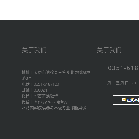
关于我们
关于我们
0351-61
地址丨太原市清徐县王答乡北录树枫林
路3号
周一至周日 8:00
电话丨0351-6187120
邮编丨030024
微博丨
华晋新浪微博
微信丨
hjgkyy
&
sxhjgkyy
本站内容仅供参考不做专业诊断用途