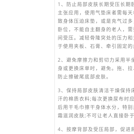
1、防止局部皮肤长期受压长期
主张应用，使用气垫床者需每天
致身体压迫床垫，或是充气过多
卧位，不能自主翻身的老人，需
间受压。减轻骨隆突处的压力和
于使用夹板、石膏、牵引固定的
2、避免摩擦力和剪切力采用半
身或更换床单时，避免。拖、拉
防止擦破尾底部皮肤。
3、保持局部皮肤清洁干燥保持
汗的棉质衣料;每次更换尿布时
后用干毛巾擦干身体水分，特别
霜滋润皮肤;不可让老人直接卧
4、按摩背部及受压局部，促进