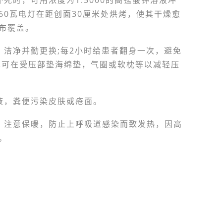
死时，可用浓度为1:5000的高锰酸钾溶液冲
60瓦电灯在距创面30厘米处烘烤，使其干燥愈
布覆盖。
，洁净并勤更换;每2小时给患者翻身一次，避免
也可在受压部垫海绵垫，气圈或软枕等以减轻压
液，粪便污染皮肤或疮面。
，注意保暖，防止上呼吸道感染而致发热，因高
。