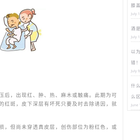
膝
July 
酒
July 
以为
错
July 9
什
压后，出现红、肿、热、麻木或触痛。此期为可
么
的红斑，皮下深层有坏死只要及时去除诱因，就
June 
损，但尚未穿透真皮层，创伤部位为粉红色，或