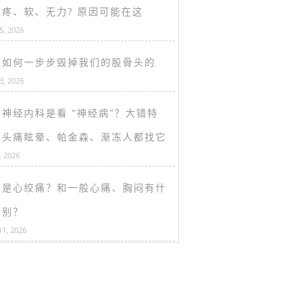
盖疼、软、无力? 原因可能在这
15, 2026
是如何一步步毁掉我们的股骨头的
13, 2026
神经内科是看 “神经病”？大错特
！头痛眩晕、帕金森、渐冻人都找它
, 2026
么是心绞痛？和一般心痛、胸闷有什
区别？
11, 2026