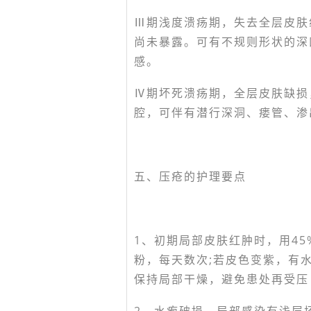
Ⅲ期浅度溃疡期，失去全层皮肤
尚未暴露。可有不规则形状的深
感。
Ⅳ期坏死溃疡期，全层皮肤缺损
腔，可伴有潜行深洞、瘘管、渗
五、压疮的护理要点
1、初期局部皮肤红肿时，用45
粉，每天数次;若皮色变紫，有
保持局部干燥，避免患处再受压