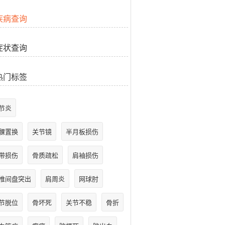
疾病查询
症状查询
热门标签
节炎
髁置换
关节镜
半月板损伤
带损伤
骨质疏松
肩袖损伤
椎间盘突出
肩周炎
网球肘
节脱位
骨坏死
关节不稳
骨折