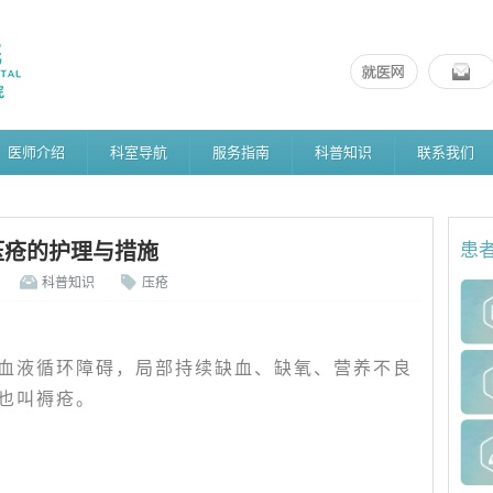
医师介绍
科室导航
服务指南
科普知识
联系我们
压疮的护理与措施
患
科普知识
压疮
血液循环障碍，局部持续缺血、缺氧、营养不良
也叫褥疮。