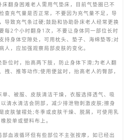
卧床翻身困难老人需用气垫床，目前气垫圈已不
检查充气量是否正常，不要因为充气量不足，导
，导致充气条过硬;鼓励和协助卧床老人经常更换
要每2个小时翻身1次，不要让身体同一部位长时
支持身体空隙处，可用枕头、垫子、海绵垫等;对
病人，应加强观察局部皮肤的变化。
坐卧位时，抬高两下肢，防止身体下滑;为老人翻
、拽、推等动作;使用便盆时，抬高老人的臀部，
床单、被服、皮肤清洁干燥，衣服选择透气、吸
应以清水清洁会阴部，减少排泄物刺激皮肤;擦身
是皮肤皱褶处;冬季或皮肤干燥、脱屑，可使用乳
于橡胶单或塑料布上。
局部血液循环但有些部位不主张按摩，如已经出