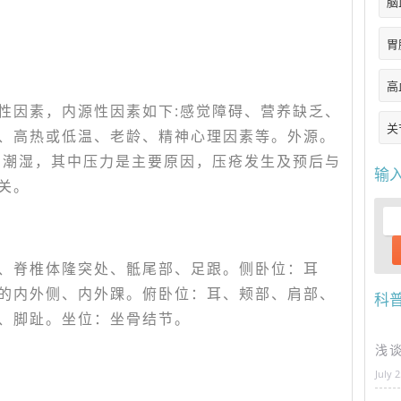
脑
胃
高
性因素，内源性因素如下:感觉障碍、营养缺乏、
关
、高热或低温、老龄、精神心理因素等。外源。
、潮湿，其中压力是主要原因，压疮发生及预后与
输
关。
、脊椎体隆突处、骶尾部、足跟。侧卧位：耳
的内外侧、内外踝。俯卧位：耳、颊部、肩部、
科
、脚趾。坐位：坐骨结节。
浅
July 