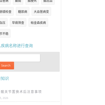
血管病
癫痫
脑梗死
脑出血
肠镜检查
糖尿病
大血管病变
血压
早癌筛查
帕金森疾病
节不稳
入疾病名称进行查询
普知识
谈髋关节置换术后注意事项
25, 2026