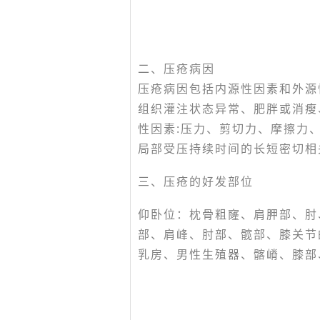
二、压疮病因
压疮病因包括内源性因素和外源
组织灌注状态异常、肥胖或消瘦
性因素:压力、剪切力、摩擦力
局部受压持续时间的长短密切相
三、压疮的好发部位
仰卧位：枕骨粗窿、肩胛部、肘
部、肩峰、肘部、髋部、膝关节
乳房、男性生殖器、髂嵴、膝部