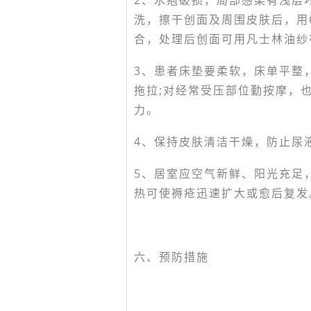
2、水疱破损，局部感染有浅层坏
洗，擦干创面及周围皮肤后，用
合，处理后创面可用凡士林油纱
3、患者床垫要柔软，床单平整
拖拉;对经常受压部位勤按摩，
力。
4、保持皮肤清洁干燥，防止尿
5、居室应空气新鲜、阳光充足
热可使褥疮迅速扩大或愈后复发
六、预防措施