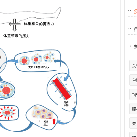
关
单
韧
腰
关