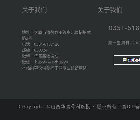
关于我们
关于我们
0351-61
地址丨太原市清徐县王答乡北录树枫林
路3号
周一至周日 8:00
电话丨0351-6187120
邮编丨030024
微博丨
华晋新浪微博
微信丨
hjgkyy
&
sxhjgkyy
本站内容仅供参考不做专业诊断用途
Copyright ©
山西华晋骨科医院
• 版权所有丨
晋ICP备