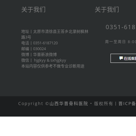
关于我们
关于我们
0351-61
地址丨太原市清徐县王答乡北录树枫林
路3号
周一至周日 8:00
电话丨0351-6187120
邮编丨030024
微博丨
华晋新浪微博
微信丨
hjgkyy
&
sxhjgkyy
本站内容仅供参考不做专业诊断用途
Copyright ©
山西华晋骨科医院
• 版权所有丨
晋ICP备