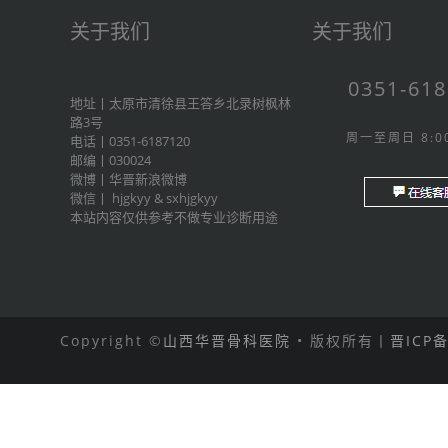
关于我们
关于我们
0351-61
地址丨太原市清徐县王答乡北录树枫林
路3号
周一至周日 8:00
电话丨0351-6187120
邮编丨030024
微博丨
华晋新浪微博
微信丨
hjgkyy
&
sxhjgkyy
本站内容仅供参考不做专业诊断用途
Copyright ©
山西华晋骨科医院
• 版权所有丨
晋ICP备