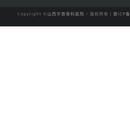
Copyright ©
山西华晋骨科医院
• 版权所有丨
晋ICP备