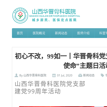
首页
医院概况
新闻动态
医师介绍
科室
初心不改，99如一丨华晋骨科党
使命”主题日活
By
山西华晋骨科医院
01 Jul, 2020
新闻动态
山西华晋骨科医院党支部
建党99周年活动