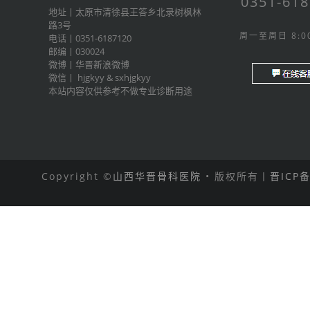
0351-61
地址丨太原市清徐县王答乡北录树枫林
路3号
周一至周日 8:00
电话丨0351-6187120
邮编丨030024
微博丨
华晋新浪微博
微信丨
hjgkyy
&
sxhjgkyy
本站内容仅供参考不做专业诊断用途
Copyright ©
山西华晋骨科医院
• 版权所有丨
晋ICP备