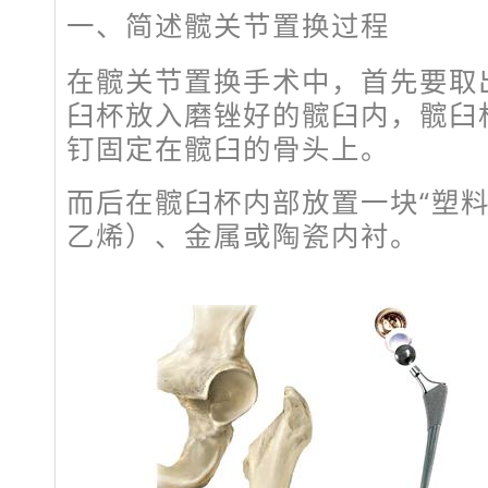
一、简述髋关节置换过程
在髋关节置换手术中，首先要取
臼杯放入磨锉好的髋臼内，髋臼杯
钉固定在髋臼的骨头上。
而后在髋臼杯内部放置一块“塑料
乙烯）、金属或陶瓷内衬。