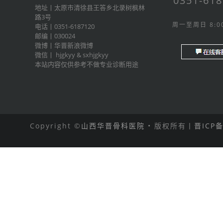
0351-61
地址丨太原市清徐县王答乡北录树枫林
路3号
周一至周日 8:00
电话丨0351-6187120
邮编丨030024
微博丨
华晋新浪微博
微信丨
hjgkyy
&
sxhjgkyy
本站内容仅供参考不做专业诊断用途
Copyright ©
山西华晋骨科医院
• 版权所有丨
晋ICP备