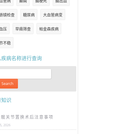
血管病
癫痫
脑梗死
脑出血
肠镜检查
糖尿病
大血管病变
血压
早癌筛查
帕金森疾病
节不稳
入疾病名称进行查询
普知识
谈髋关节置换术后注意事项
25, 2026