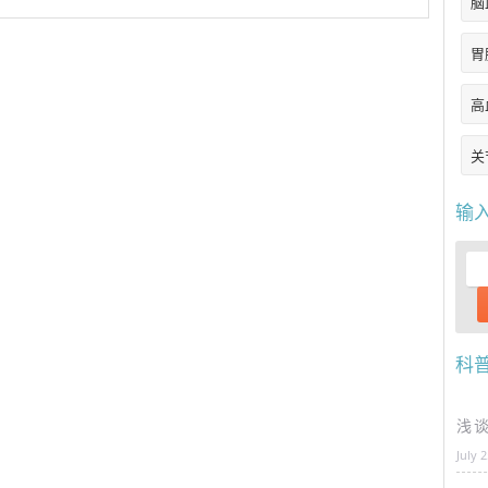
脑
胃
高
关
输
科
浅
July 