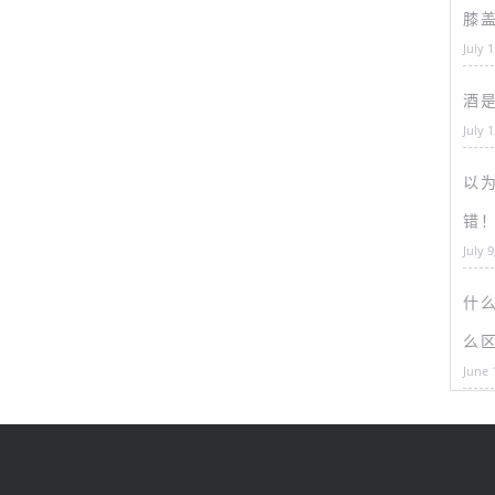
膝
July 
酒
July 
以为
错
July 9
什
么
June 