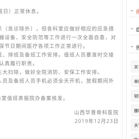
。
（周日）正常休息。
术（急诊除外），但各科室应做好相应的应急措
器设备、安全防范等工作进行一次全面自查，对
保节日期间医疗各项工作正常进行。
班、排班及备班工作安排。值班人员要准时交接
认真履行职责。
关
生大扫除，做好全院消防、安保工作安排。
人员及备班人员手机必须全天开机，放假期间外
单
韧
科室值班表报院办备案核发。
腰
山西华晋骨科医院
2019年12月23日
关