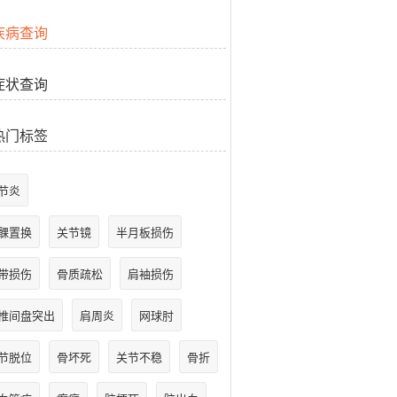
疾病查询
症状查询
热门标签
节炎
髁置换
关节镜
半月板损伤
带损伤
骨质疏松
肩袖损伤
椎间盘突出
肩周炎
网球肘
节脱位
骨坏死
关节不稳
骨折