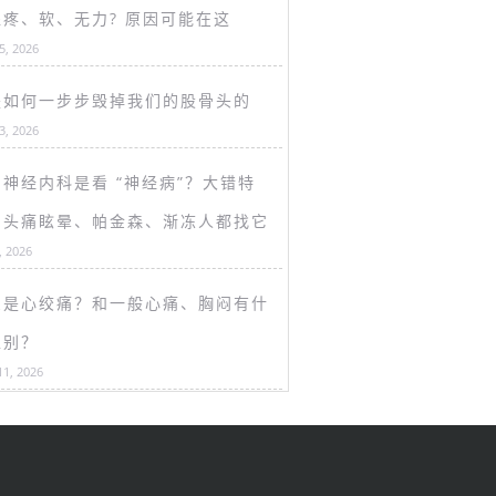
盖疼、软、无力? 原因可能在这
15, 2026
是如何一步步毁掉我们的股骨头的
13, 2026
神经内科是看 “神经病”？大错特
！头痛眩晕、帕金森、渐冻人都找它
, 2026
么是心绞痛？和一般心痛、胸闷有什
区别？
11, 2026