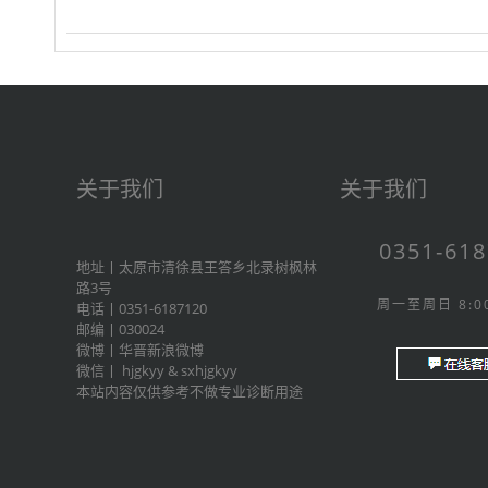
关于我们
关于我们
0351-61
地址丨太原市清徐县王答乡北录树枫林
路3号
周一至周日 8:00
电话丨0351-6187120
邮编丨030024
微博丨
华晋新浪微博
微信丨
hjgkyy
&
sxhjgkyy
本站内容仅供参考不做专业诊断用途